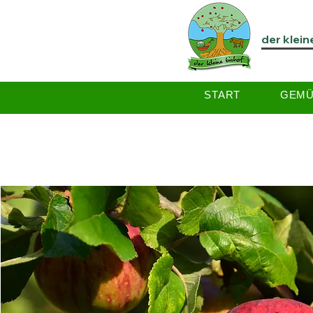
der klein
START
GEMÜ