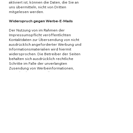
aktiviert ist, können die Daten, die Sie an
uns übermitteln, nicht von Dritten
mitgelesen werden.
Widerspruch gegen Werbe-E-Mails
Der Nutzung von im Rahmen der
Impressumspflicht veröffentlichten
Kontaktdaten zur Übersendung von nicht
ausdrücklich angeforderter Werbung und
Informationsmaterialien wird hiermit
widersprochen. Die Betreiber der Seiten
behalten sich ausdrücklich rechtliche
Schritte im Falle der unverlangten
Zusendung von Werbeinformationen,
etwa durch Spam-E-Mails, vor.
4. Datenerfassung auf
dieser Website
Cookies
nsere Internetseiten verwenden so
U
genannte „Cookies“. Cookies sind kleine
Textdateien und richten auf Ihrem
Endgerät keinen Schaden an. Sie werden
entweder vorübergehend für die Dauer