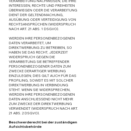
VERARBEITUNG NACHWEISEN, DIE IHRE
INTERESSEN, RECHTE UND FREIHEITEN
ÜBERWIEGEN ODER DIE VERARBEITUNG
DIENT DER GELTENDMACHUNG,
AUSÜBUNG ODER VERTEIDIGUNG VON
RECHTSANSPRÜCHEN (WIDERSPRUCH
NACH ART. 21 ABS. 1 DSGVO).
WERDEN IHRE PERSONENBEZOGENEN
DATEN VERARBEITET, UM
DIREKTWERBUNG ZU BETREIBEN, SO
HABEN SIE DAS RECHT, JEDERZEIT
WIDERSPRUCH GEGEN DIE
VERARBEITUNG SIE BETREFFENDER
PERSONENBEZOGENER DATEN ZUM
ZWECKE DERARTIGER WERBUNG
EINZULEGEN; DIES GILT AUCH FÜR DAS
PROFILING, SOWEIT ES MIT SOLCHER
DIREKTWERBUNG IN VERBINDUNG
STEHT. WENN SIE WIDERSPRECHEN,
WERDEN IHRE PERSONENBEZOGENEN
DATEN ANSCHLIESSEND NICHT MEHR
ZUM ZWECKE DER DIREKTWERBUNG
VERWENDET (WIDERSPRUCH NACH ART.
21 ABS. 2 DSGVO).
Beschwerderecht bei der zuständigen
Aufsichtsbehörde