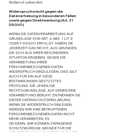
Widerruf unberührt.
Widerspruchsrecht gegen die
Datenerhebung in besonderen Fällen
sowie gegen Direktwerbung (Art. 21
DSGVO)
WENN DIE DATENVERARBEITUNG AUF
GRUNDLAGE VON ART. 6 ABS. 1 LIT. E
ODER F DSGVO ERFOLGT, HABEN SIE
JEDERZEIT DAS RECHT, AUS GRÜNDEN,
DIE SICH AUS IHRER BESONDEREN
SITUATION ERGEBEN, GEGEN DIE
VERARBEITUNG IHRER
PERSONENBEZOGENEN DATEN
WIDERSPRUCH EINZULEGEN; DIES GILT
AUCH FÜR EIN AUF DIESE
BESTIMMUNGEN GESTÜTZTES
PROFILING. DIE JEWEILIGE
RECHTSGRUNDLAGE, AUF DENEN EINE
VERARBEITUNG BERUHT, ENTNEHMEN SIE
DIESER DATENSCHUTZERKLÄRUNG.
WENN SIE WIDERSPRUCH EINLEGEN,
WERDEN WIR IHRE BETROFFENEN
PERSONENBEZOGENEN DATEN NICHT
MEHR VERARBEITEN, ES
SEI DENN, WIR KÖNNEN ZWINGENDE
SCHUTZWÜRDIGE GRÜNDE FÜR DIE